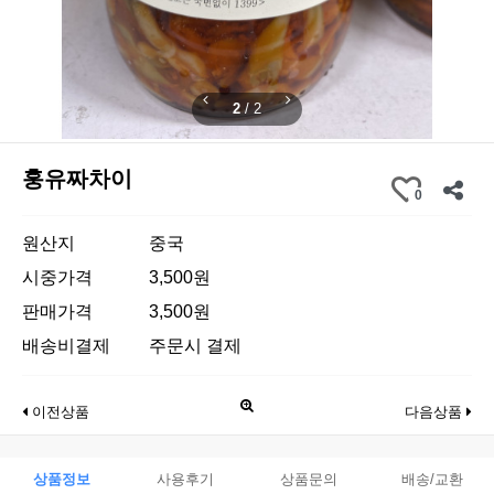
2
/
2
훙유짜차이
0
원산지
중국
시중가격
3,500원
판매가격
3,500원
배송비결제
주문시 결제
이전상품
다음상품
상품정보
사용후기
상품문의
배송/교환