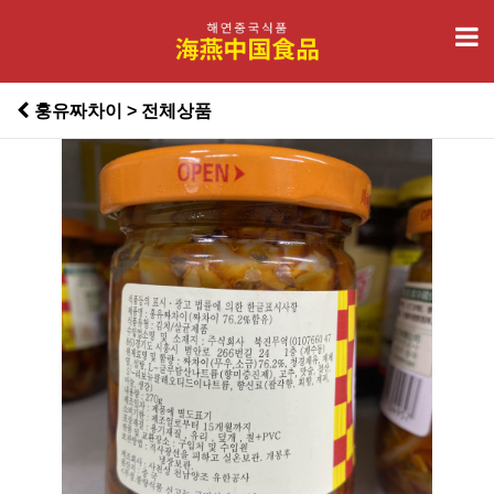
훙유짜차이 > 전체상품