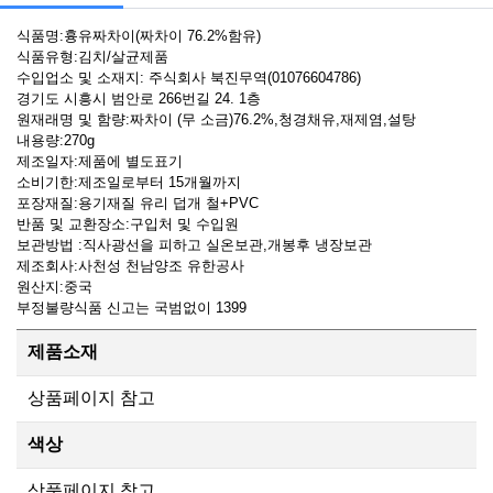
식품명:흉유짜차이(짜차이 76.2%함유)
식품유형:김치/살균제품
수입업소 및 소재지: 주식회사 북진무역(01076604786)
경기도 시흥시 범안로 266번길 24. 1층
원재래명 및 함량:짜차이 (무 소금)76.2%,청경채유,재제염,설탕
내용량:270g
제조일자:제품에 별도표기
소비기한:제조일로부터 15개월까지
포장재질:용기재질 유리 덥개 철+PVC
반품 및 교환장소:구입처 및 수입원
보관방법 :직사광선을 피하고 실온보관,개봉후 냉장보관
제조회사:사천성 천남양조 유한공사
원산지:중국
부정불량식품 신고는 국범없이 1399
제품소재
상품페이지 참고
색상
상품페이지 참고