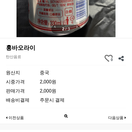
2
/
3
훙바오라이
탄산음료
0
원산지
중국
시중가격
2,000원
판매가격
2,000원
배송비결제
주문시 결제
이전상품
다음상품