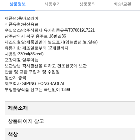
상품정보
사용후기
상품문의
배송/교환
제품명:훙바오라이
식품유형:탄산음료
수입업소명:주식회사 유가한중유통T07081917221
광주광역시 북구 용주로 18번길36
제조연월일:제품밑면에 별도표기(읽는법년.눨.일순)
유통기한 제조일로부터 12개월까지
내용량:330ml(86kcal)
포장재질:알루미늄
보관방법:직사광선을 피하고 건조한곳에 보관
반품 및 교환:구입처 및 수입원
원산지:중국
제조회사:SIPING HONGBAOLAI
부정불량식품 신고는 국번없이 1399
제품소재
상품페이지 참고
색상